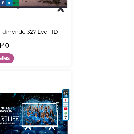
ordmende 32? Led HD
t
140
lles