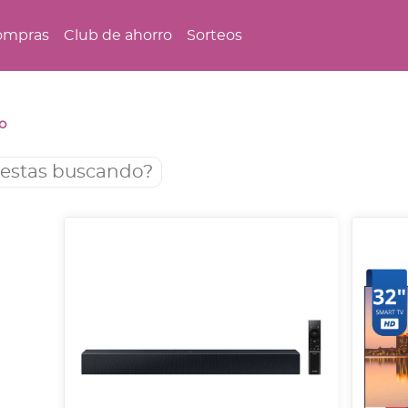
ompras
Club de ahorro
Sorteos
o