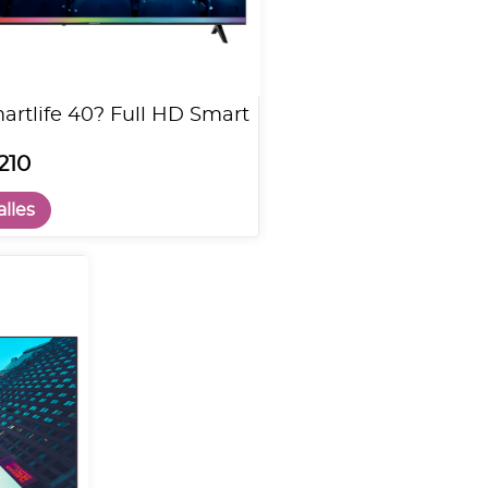
artlife 40? Full HD Smart
210
lles