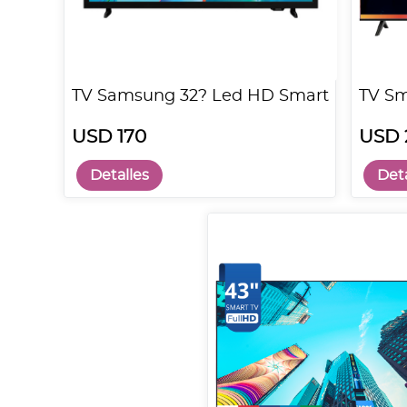
TV Samsung 32? Led HD Smart
TV Sm
USD 170
USD 
Detalles
Deta