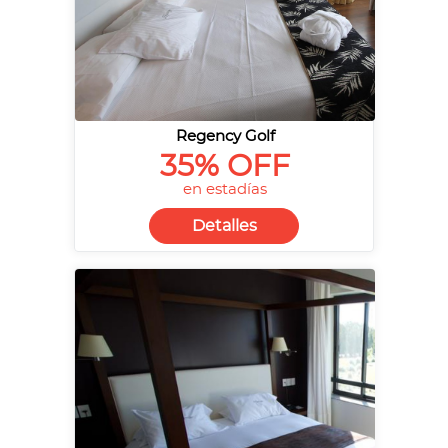
Regency Golf
35% OFF
en estadías
Detalles