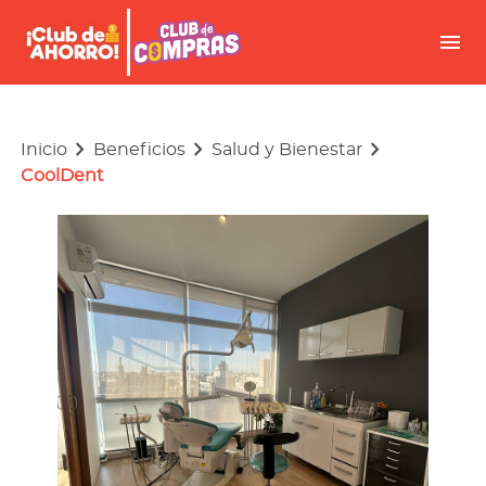
menu
keyboard_arrow_right
keyboard_arrow_right
keyboard_arrow_right
Inicio
Beneficios
Salud y Bienestar
CoolDent