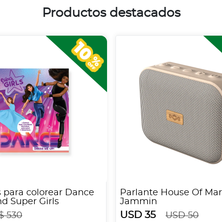
Productos destacados
 para colorear Dance
Parlante House Of Mar
d Super Girls
Jammin
USD 35
$ 530
USD 50