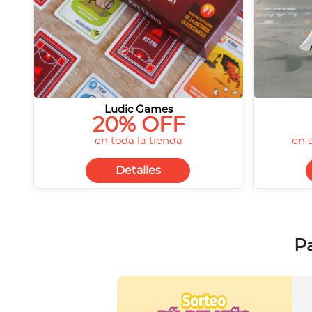
Ludic Games
20% OFF
en toda la tienda
en 
Detalles
Pa