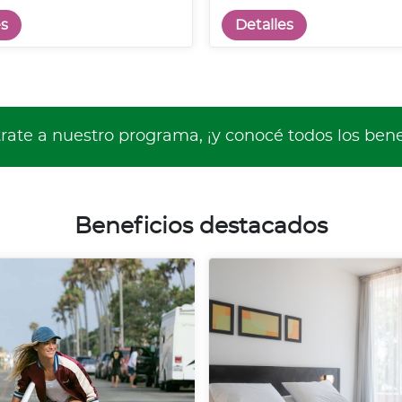
es
Detalles
rate a nuestro programa, ¡y conocé todos los bene
Beneficios destacados