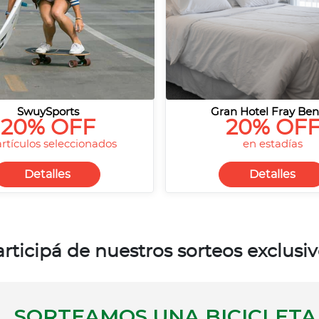
SwuySports
Gran Hotel Fray Ben
20% OFF
20% OF
artículos seleccionados
en estadías
Detalles
Detalles
rticipá de nuestros sorteos exclusi
SORTEAMOS UNA BICICLETA