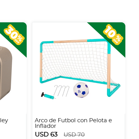
ley
Arco de Futbol con Pelota e
Inflador
USD 63
USD 70