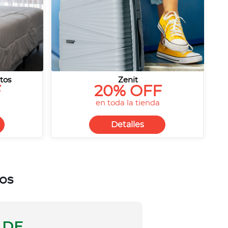
tos
Zenit
F
20% OFF
en toda la tienda
Detalles
vos
 DE